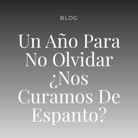
BLOG
Un Año Para
No Olvidar
¿Nos
Curamos De
Espanto?