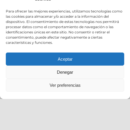
Para ofrecer las mejores experiencias, utilizamos tecnologías como
las cookies para almacenar y/o acceder a la información del
dispositivo. El consentimiento de estas tecnologías nos permitirá
procesar datos como el comportamiento de navegación o las
identificaciones únicas en este sitio. No consentir o retirar el
Entradas recientes
consentimiento, puede afectar negativamente a ciertas
características y funciones.
Aceptar
Comida en el restaurante Arzak de Donostia
(Octubre 2025)
Denegar
Seguimos, aunque un pelín tarde
Ver preferencias
30 de noviembre de 1975, salí de la cárcel
Otro 27 de septiembre
Un rápido resumen, un poco cansino, recuperado
desde 2015