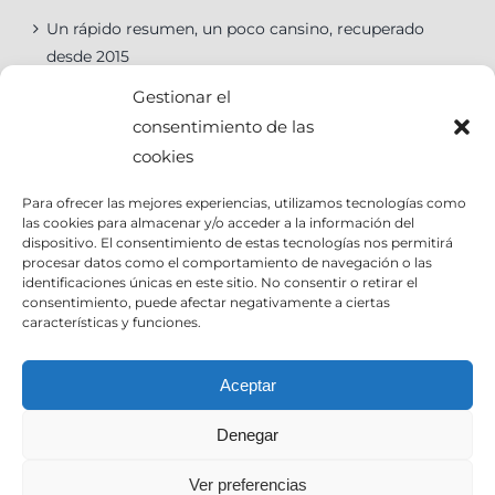
Un rápido resumen, un poco cansino, recuperado
desde 2015
Gestionar el
consentimiento de las
cookies
Categorías
Para ofrecer las mejores experiencias, utilizamos tecnologías como
las cookies para almacenar y/o acceder a la información del
Categorías
dispositivo. El consentimiento de estas tecnologías nos permitirá
procesar datos como el comportamiento de navegación o las
identificaciones únicas en este sitio. No consentir o retirar el
consentimiento, puede afectar negativamente a ciertas
características y funciones.
Contact Info
Aceptar
Denegar
Email:
info@joseantoniocruz.com
web y posicionamiento pamplona: EOSERON.es
Ver preferencias