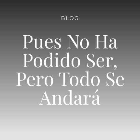
BLOG
Pues No Ha
Podido Ser,
Pero Todo Se
Andará