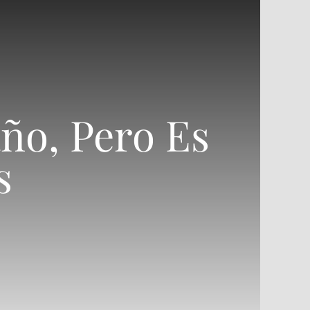
ño, Pero Es
s