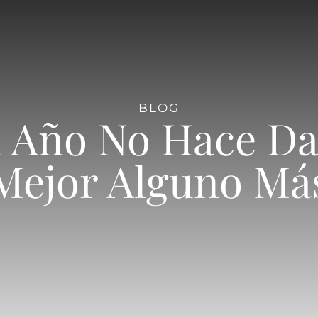
BLOG
l Año No Hace Da
Mejor Alguno Má