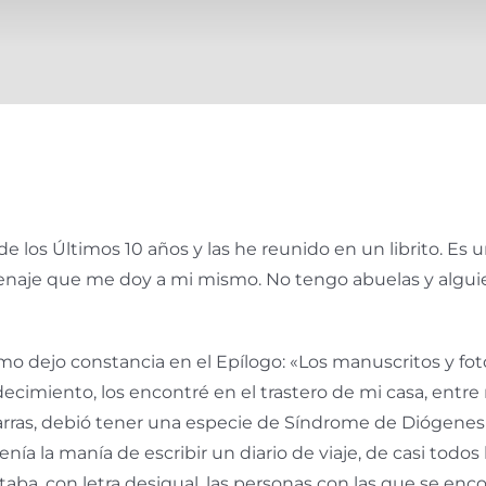
de los Últimos 10 años y las he reunido en un librito. Es
aje que me doy a mi mismo. No tengo abuelas y alguien
 dejo constancia en el Epí­logo: «Los manuscritos y fotog
gradecimiento, los encontré en el trastero de mi casa, en
rras, debió tener una especie de Sí­ndrome de Diógenes
í­a la maní­a de escribir un diario de viaje, de casi todo
aba, con letra desigual, las personas con las que se en