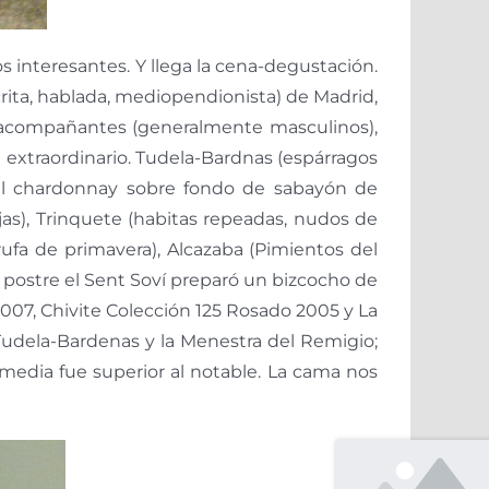
os interesantes. Y llega la cena-degustación.
rita, hablada, mediopendionista) de Madrid,
s acompañantes (generalmente masculinos),
extraordinario. Tudela-Bardnas (espárragos
a al chardonnay sobre fondo de sabayón de
ejas), Trinquete (habitas repeadas, nudos de
rufa de primavera), Alcazaba (Pimientos del
e postre el Sent Soví preparó un bizcocho de
007, Chivite Colección 125 Rosado 2005 y La
 Tudela-Bardenas y la Menestra del Remigio;
a media fue superior al notable. La cama nos