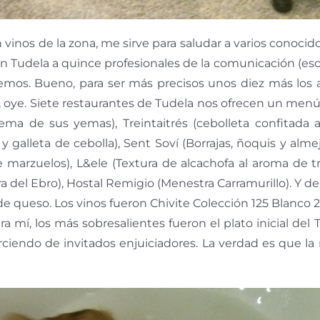
on vinos de la zona, me sirve para saludar a varios conocid
en Tudela a quince profesionales de la comunicación (esc
lemos. Bueno, para ser más precisos unos diez más lo
 oye. Siete restaurantes de Tudela nos ofrecen un menú 
ema de sus yemas), Treintaitrés (cebolleta confitad
y galleta de cebolla), Sent Soví (Borrajas, ñoquis y alm
e marzuelos), L&ele (Textura de alcachofa al aroma de t
 del Ebro), Hostal Remigio (Menestra Carramurillo). Y d
e queso. Los vinos fueron Chivite Colección 125 Blanco 2
a mí, los más sobresalientes fueron el plato inicial del
ejerciendo de invitados enjuiciadores. La verdad es que l