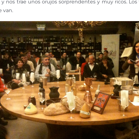
a, y nos trae unos orujos sorprendentes y muy ricos. Los
 van.