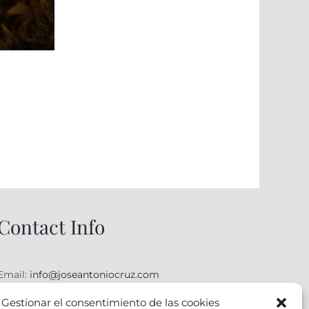
Contact Info
Email:
info@joseantoniocruz.com
web y posicionamiento pamplona: EOSERON.es
Gestionar el consentimiento de las cookies