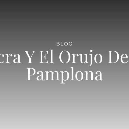
BLOG
cra Y El Orujo De
Pamplona