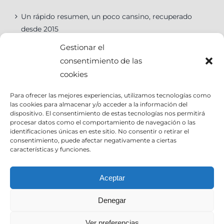
Un rápido resumen, un poco cansino, recuperado
desde 2015
Gestionar el
consentimiento de las
cookies
Categorías
Para ofrecer las mejores experiencias, utilizamos tecnologías como
las cookies para almacenar y/o acceder a la información del
Categorías
dispositivo. El consentimiento de estas tecnologías nos permitirá
procesar datos como el comportamiento de navegación o las
identificaciones únicas en este sitio. No consentir o retirar el
consentimiento, puede afectar negativamente a ciertas
características y funciones.
Contact Info
Aceptar
Denegar
Email:
info@joseantoniocruz.com
web y posicionamiento pamplona: EOSERON.es
Ver preferencias