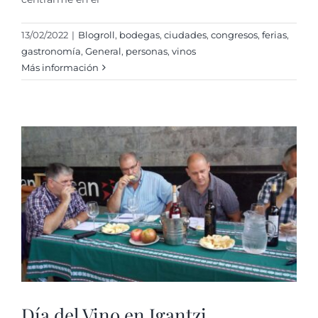
13/02/2022
|
Blogroll
,
bodegas
,
ciudades
,
congresos
,
ferias
,
gastronomí­a
,
General
,
personas
,
vinos
Más información
Día del Vino en Igantzi