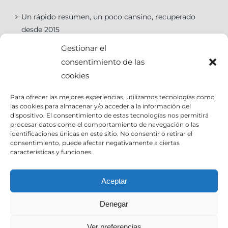
Un rápido resumen, un poco cansino, recuperado
desde 2015
Gestionar el
consentimiento de las
cookies
Categorías
Para ofrecer las mejores experiencias, utilizamos tecnologías como
las cookies para almacenar y/o acceder a la información del
Categorías
dispositivo. El consentimiento de estas tecnologías nos permitirá
procesar datos como el comportamiento de navegación o las
identificaciones únicas en este sitio. No consentir o retirar el
consentimiento, puede afectar negativamente a ciertas
características y funciones.
Contact Info
Aceptar
Denegar
Email:
info@joseantoniocruz.com
web y posicionamiento pamplona: EOSERON.es
Ver preferencias