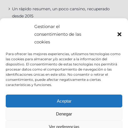
Un rápido resumen, un poco cansino, recuperado
desde 2015
Gestionar el
consentimiento de las
cookies
Categorías
Para ofrecer las mejores experiencias, utilizamos tecnologías como
las cookies para almacenar y/o acceder a la información del
Categorías
dispositivo. El consentimiento de estas tecnologías nos permitirá
procesar datos como el comportamiento de navegación o las
identificaciones únicas en este sitio. No consentir o retirar el
consentimiento, puede afectar negativamente a ciertas
características y funciones.
Contact Info
Aceptar
Denegar
Email:
info@joseantoniocruz.com
web y posicionamiento pamplona: EOSERON.es
Ver preferencias