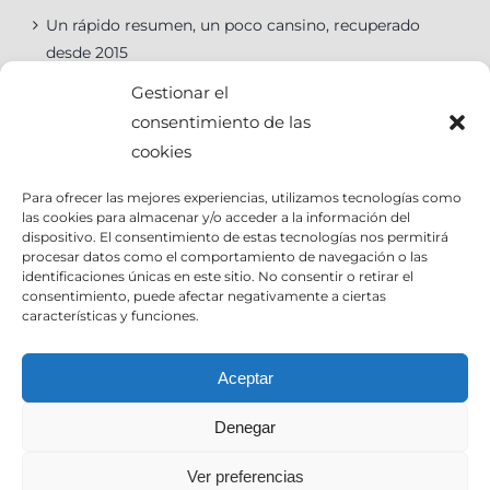
Un rápido resumen, un poco cansino, recuperado
desde 2015
Gestionar el
consentimiento de las
cookies
Categorías
Para ofrecer las mejores experiencias, utilizamos tecnologías como
las cookies para almacenar y/o acceder a la información del
Categorías
dispositivo. El consentimiento de estas tecnologías nos permitirá
procesar datos como el comportamiento de navegación o las
identificaciones únicas en este sitio. No consentir o retirar el
consentimiento, puede afectar negativamente a ciertas
características y funciones.
Contact Info
Aceptar
Denegar
Email:
info@joseantoniocruz.com
web y posicionamiento pamplona: EOSERON.es
Ver preferencias