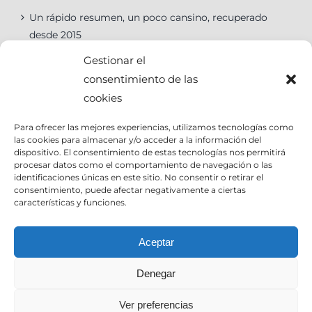
Un rápido resumen, un poco cansino, recuperado
desde 2015
Gestionar el
consentimiento de las
cookies
Categorías
Para ofrecer las mejores experiencias, utilizamos tecnologías como
las cookies para almacenar y/o acceder a la información del
Categorías
dispositivo. El consentimiento de estas tecnologías nos permitirá
procesar datos como el comportamiento de navegación o las
identificaciones únicas en este sitio. No consentir o retirar el
consentimiento, puede afectar negativamente a ciertas
características y funciones.
Contact Info
Aceptar
Denegar
Email:
info@joseantoniocruz.com
web y posicionamiento pamplona: EOSERON.es
Ver preferencias