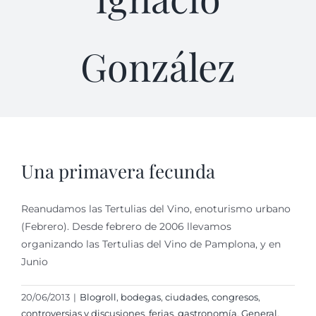
González
Una primavera fecunda
Reanudamos las Tertulias del Vino, enoturismo urbano
(Febrero). Desde febrero de 2006 llevamos
organizando las Tertulias del Vino de Pamplona, y en
Junio
20/06/2013
|
Blogroll
,
bodegas
,
ciudades
,
congresos
,
controversias y discusiones
,
ferias
,
gastronomí­a
,
General
,