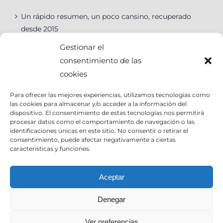
Un rápido resumen, un poco cansino, recuperado
desde 2015
Gestionar el
consentimiento de las
cookies
Categorías
Para ofrecer las mejores experiencias, utilizamos tecnologías como
las cookies para almacenar y/o acceder a la información del
Categorías
dispositivo. El consentimiento de estas tecnologías nos permitirá
procesar datos como el comportamiento de navegación o las
identificaciones únicas en este sitio. No consentir o retirar el
consentimiento, puede afectar negativamente a ciertas
características y funciones.
Contact Info
Aceptar
Denegar
Email:
info@joseantoniocruz.com
web y posicionamiento pamplona: EOSERON.es
Ver preferencias