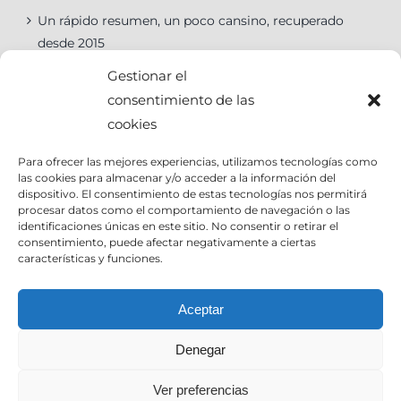
Un rápido resumen, un poco cansino, recuperado
desde 2015
Gestionar el
consentimiento de las
cookies
Categorías
Para ofrecer las mejores experiencias, utilizamos tecnologías como
las cookies para almacenar y/o acceder a la información del
Categorías
dispositivo. El consentimiento de estas tecnologías nos permitirá
procesar datos como el comportamiento de navegación o las
identificaciones únicas en este sitio. No consentir o retirar el
consentimiento, puede afectar negativamente a ciertas
características y funciones.
Contact Info
Aceptar
Denegar
Email:
info@joseantoniocruz.com
web y posicionamiento pamplona: EOSERON.es
Ver preferencias