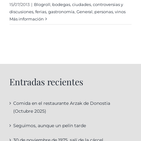
15/07/2013
|
Blogroll
,
bodegas
,
ciudades
,
controversias y
discusiones
,
ferias
,
gastronomí­a
,
General
,
personas
,
vinos
Más información
Entradas recientes
Comida en el restaurante Arzak de Donostia
(Octubre 2025)
Seguimos, aunque un pelín tarde
30 de noviembre de 1975, salí de la cárcel