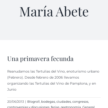
María Abete
Una primavera fecunda
Reanudamos las Tertulias del Vino, enoturismo urbano
(Febrero). Desde febrero de 2006 llevamos
organizando las Tertulias del Vino de Pamplona, y en
Junio
20/06/2013
|
Blogroll
,
bodegas
,
ciudades
,
congresos
,
controversias y discusiones
,
ferias
,
gastronomí­a
,
General
,