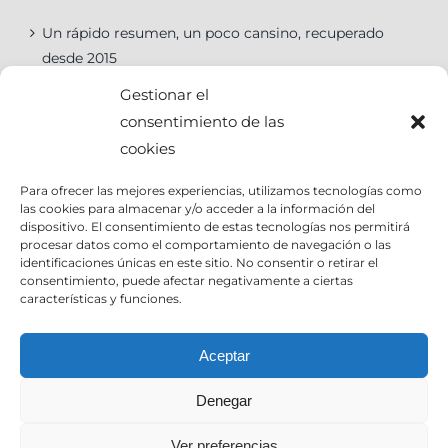
Un rápido resumen, un poco cansino, recuperado
desde 2015
Gestionar el
consentimiento de las
cookies
Categorías
Para ofrecer las mejores experiencias, utilizamos tecnologías como
las cookies para almacenar y/o acceder a la información del
Categorías
dispositivo. El consentimiento de estas tecnologías nos permitirá
procesar datos como el comportamiento de navegación o las
identificaciones únicas en este sitio. No consentir o retirar el
consentimiento, puede afectar negativamente a ciertas
características y funciones.
Contact Info
Aceptar
Denegar
Email:
info@joseantoniocruz.com
web y posicionamiento pamplona: EOSERON.es
Ver preferencias