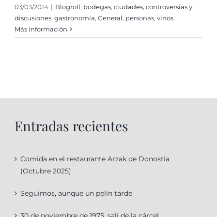
03/03/2014
|
Blogroll
,
bodegas
,
ciudades
,
controversias y
discusiones
,
gastronomí­a
,
General
,
personas
,
vinos
Más información
Entradas recientes
Comida en el restaurante Arzak de Donostia
(Octubre 2025)
Seguimos, aunque un pelín tarde
30 de noviembre de 1975, salí de la cárcel